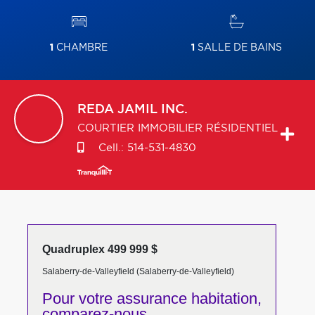
1
CHAMBRE
1
SALLE DE BAINS
REDA
JAMIL INC.
COURTIER IMMOBILIER RÉSIDENTIEL
Cell.:
514-531-4830
Quadruplex 499 999 $
Salaberry-de-Valleyfield (Salaberry-de-Valleyfield)
Pour votre
assurance habitation,
comparez-nous,